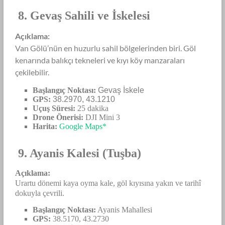
8. Gevaş Sahili ve İskelesi
Açıklama:
Van Gölü’nün en huzurlu sahil bölgelerinden biri. Göl
kenarında balıkçı tekneleri ve kıyı köy manzaraları
çekilebilir.
Başlangıç Noktası:
Gevaş İskele
GPS:
38.2970, 43.1210
Uçuş Süresi:
25 dakika
Drone Önerisi:
DJI Mini 3
Harita:
Google Maps*
9. Ayanis Kalesi (Tuşba)
Açıklama:
Urartu dönemi kaya oyma kale, göl kıyısına yakın ve tarihî
dokuyla çevrili.
Başlangıç Noktası:
Ayanis Mahallesi
GPS:
38.5170, 43.2730