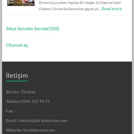
Drone Uçururken Yapılan En Yaygın 10 Hata ve Nasıl
Read more
Önlenir? Drone kullanımı her geçen yıl …
Sıkça Sorulan Sorular(SSS)
Oturum aç
İletişim
Burdur |Türkiye
Telefon:0545 325 99 75
Fax: -
Email: iletisim@kiralıkdrone.com
Website: kiralıkdrone.com