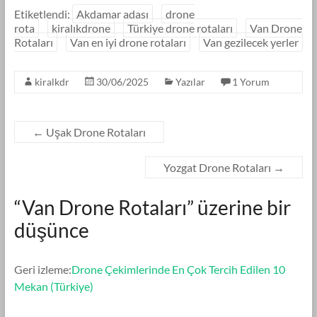
Etiketlendi:
Akdamar adası
drone
rota
kiralıkdrone
Türkiye drone rotaları
Van Drone
Rotaları
Van en iyi drone rotaları
Van gezilecek yerler
kiralkdr
30/06/2025
Yazılar
1 Yorum
←
Uşak Drone Rotaları
Yozgat Drone Rotaları
→
“
Van Drone Rotaları
” üzerine bir
düşünce
Geri izleme:
Drone Çekimlerinde En Çok Tercih Edilen 10
Mekan (Türkiye)