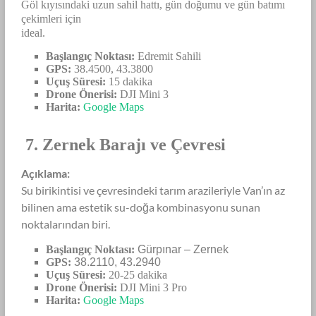
Göl kıyısındaki uzun sahil hattı, gün doğumu ve gün batımı
çekimleri için
ideal.
Başlangıç Noktası:
Edremit Sahili
GPS:
38.4500, 43.3800
Uçuş Süresi:
15 dakika
Drone Önerisi:
DJI Mini 3
Harita:
Google Maps
7. Zernek Barajı ve Çevresi
Açıklama:
Su birikintisi ve çevresindeki tarım arazileriyle Van’ın az
bilinen ama estetik su-doğa kombinasyonu sunan
noktalarından biri.
Başlangıç Noktası:
Gürpınar – Zernek
GPS:
38.2110, 43.2940
Uçuş Süresi:
20-25 dakika
Drone Önerisi:
DJI Mini 3 Pro
Harita:
Google Maps