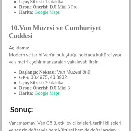
Uçuş Süresi:
15 dakika
Drone Önerisi:
DJI Mini 3 Pro
Harita:
Google Maps
10.Van Müzesi ve Cumhuriyet
Caddesi
Açıklama:
Modern ve tarihi Van’ın buluştuğu noktada kültürel yapı
ve simetrik şehir manzaraları yakalayabilirsin.
Başlangıç Noktası:
Van Müzesi önü
GPS:
38.4975, 43.3932
Uçuş Süresi:
20 dakika
Drone Önerisi:
DJI Mini 3
Harita:
Google Maps
Sonuç:
Van; masmavi Van Gölü, etkileyici kaleleri, tarihi kiliseleri
ve zengin doğasıyla hem kültürel hem de doğal açıdan