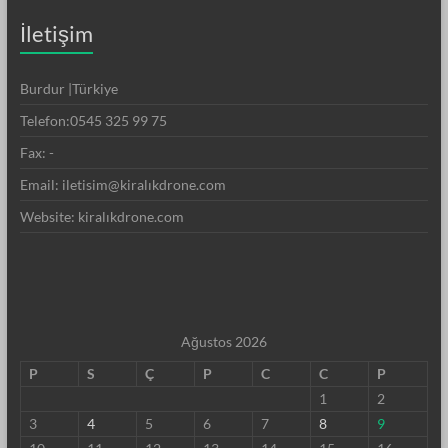
İletişim
Burdur |Türkiye
Telefon:0545 325 99 75
Fax: -
Email: iletisim@kiralıkdrone.com
Website: kiralıkdrone.com
Ağustos 2026
P
S
Ç
P
C
C
P
1
2
3
4
5
6
7
8
9