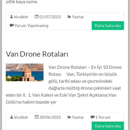
yıllık kaya oyma
kiralkdr
01/07/2025
Yazılar
Yorum Yapılmamış
Daha fazla oku
Van Drone Rotaları
Van Drone Rotaları – En İyi 10 Drone
Rotası Van, Türkiye’nin en büyük
gölü, tarihî adası ve çevresindeki
dağlarla müthiş drone çekimleri vaat
eden bir il. 1. Van Kalesi ve Eski Van Şehri Açıklama:Van
Gölü’ne hakim tepede yer
kiralkdr
30/06/2025
Yazılar
1 Yorum
Daha fazla oku