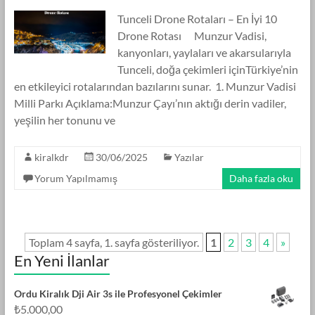
Tunceli Drone Rotaları – En İyi 10
Drone Rotası Munzur Vadisi,
kanyonları, yaylaları ve akarsularıyla
Tunceli, doğa çekimleri içinTürkiye’nin
en etkileyici rotalarından bazılarını sunar. 1. Munzur Vadisi
Milli Parkı Açıklama:Munzur Çayı’nın aktığı derin vadiler,
yeşilin her tonunu ve
kiralkdr
30/06/2025
Yazılar
Yorum Yapılmamış
Daha fazla oku
Toplam 4 sayfa, 1. sayfa gösteriliyor.
1
2
3
4
»
En Yeni İlanlar
Ordu Kiralık Dji Air 3s ile Profesyonel Çekimler
₺
5.000,00