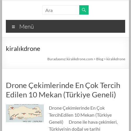
Skip
kiralıkdrone.com
to
content
Kolay
Menü
ve
Hızlı
Drone
kiralıkdrone
Kiralama
–
Buradasınız:
kiralıkdrone.com
>
Blog
>
kiralıkdrone
Ücretsiz
İlan
Verin!
Drone Çekimlerinde En Çok Tercih
Edilen 10 Mekan (Türkiye Geneli)
Drone Çekimlerinde En Çok
TercihEdilen 10 Mekan (Türkiye
Geneli) Drone ile hava çekimleri,
Türkiye’nin doğal ve tarihi