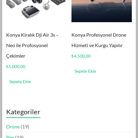
Konya Kiralık Dji Air 3s –
Konya Profesyonel Drone
Neo ile Profosyonel
Hizmeti ve Kurgu Yapılır
Çekimler
₺
4.500,00
₺
5.000,00
Sepete Ekle
Sepete Ekle
Kategoriler
1
Drone
19
9
1
İller
19