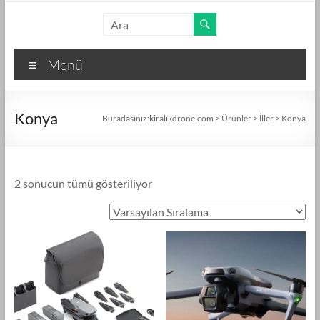
Skip
kiralıkdrone.com
to
content
Kolay
Menü
ve
Hızlı
Drone
Konya
Kiralama
Buradasınız:
kiralıkdrone.com
>
Ürünler
>
İller
>
Konya
–
Ücretsiz
İlan
2 sonucun tümü gösteriliyor
Verin!