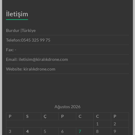
İletişim
Burdur |Türkiye
Telefon:0545 325 99 75
Fax: -
Email: iletisim@kiralıkdrone.com
Website: kiralıkdrone.com
Ağustos 2026
P
S
Ç
P
C
C
P
1
2
3
4
5
6
7
8
9