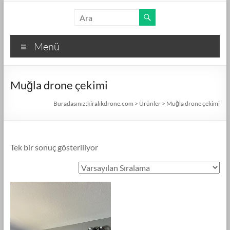
Skip
kiralıkdrone.com
to
content
Kolay
Menü
ve
Hızlı
Drone
Muğla drone çekimi
Kiralama
–
Buradasınız:
kiralıkdrone.com
>
Ürünler
>
Muğla drone çekimi
Ücretsiz
İlan
Verin!
Tek bir sonuç gösteriliyor