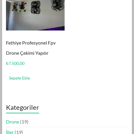
Fethiye Profesyonel Fpv
Drone Çekimi Yapılır
₺
7.500,00
Sepete Ekle
Kategoriler
1
Drone
19
9
1
İller
19