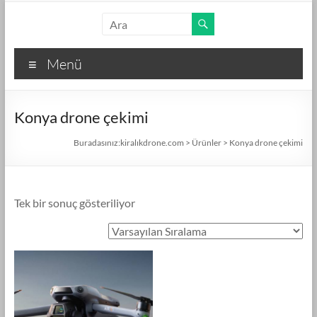
Skip
kiralıkdrone.com
to
content
Kolay
Menü
ve
Hızlı
Drone
Konya drone çekimi
Kiralama
–
Buradasınız:
kiralıkdrone.com
>
Ürünler
>
Konya drone çekimi
Ücretsiz
İlan
Verin!
Tek bir sonuç gösteriliyor