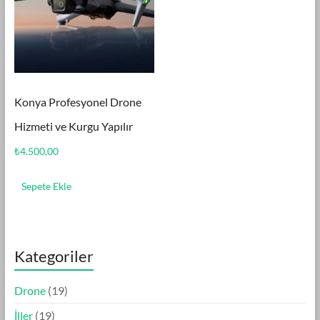
Konya Profesyonel Drone
Hizmeti ve Kurgu Yapılır
₺
4.500,00
Sepete Ekle
Kategoriler
1
Drone
19
9
1
İller
19