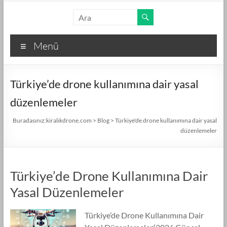
Skip
kiralıkdrone.com
to
content
Kolay
Menü
ve
Hızlı
Drone
Türkiye’de drone kullanımına dair yasal
Kiralama
–
düzenlemeler
Ücretsiz
İlan
Buradasınız:
kiralıkdrone.com
>
Blog
>
Türkiye'de drone kullanımına dair yasal
düzenlemeler
Verin!
Türkiye’de Drone Kullanımına Dair
Yasal Düzenlemeler
Türkiye’de Drone Kullanımına Dair