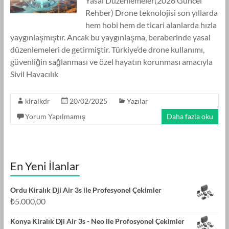
Yasal Düzenlemeler(2026 Güncel
Rehber) Drone teknolojisi son yıllarda
hem hobi hem de ticari alanlarda hızla
yaygınlaşmıştır. Ancak bu yaygınlaşma, beraberinde yasal
düzenlemeleri de getirmiştir. Türkiye’de drone kullanımı,
güvenliğin sağlanması ve özel hayatın korunması amacıyla
Sivil Havacılık
kiralkdr
20/02/2025
Yazılar
Yorum Yapılmamış
Daha fazla oku
En Yeni İlanlar
Ordu Kiralık Dji Air 3s ile Profesyonel Çekimler
₺
5.000,00
Konya Kiralık Dji Air 3s - Neo ile Profosyonel Çekimler