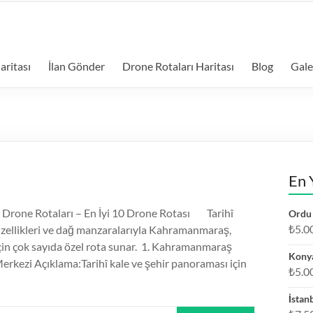
aritası
İlan Gönder
Drone Rotaları Haritası
Blog
Gale
En 
rone Rotaları – En İyi 10 Drone Rotası Tarihî
Ordu 
₺
5.0
güzellikleri ve dağ manzaralarıyla Kahramanmaraş,
çin çok sayıda özel rota sunar. 1. Kahramanmaraş
Konya
Merkezi Açıklama:Tarihî kale ve şehir panoraması için
₺
5.0
İstan