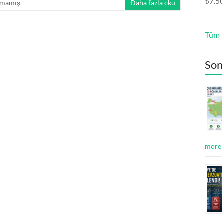
₺
7.5
lmamış
Daha fazla oku
Tüm İ
Son
more