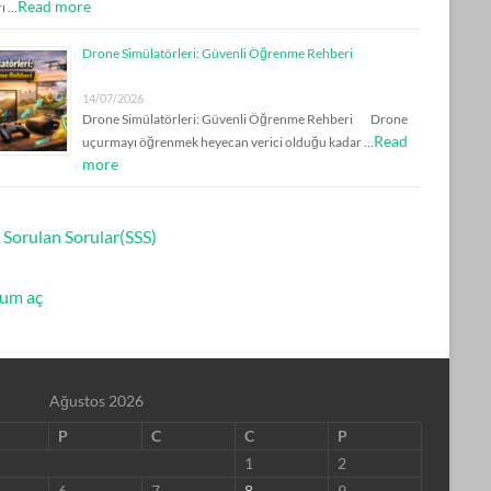
Read more
rı …
Drone Simülatörleri: Güvenli Öğrenme Rehberi
14/07/2026
Drone Simülatörleri: Güvenli Öğrenme Rehberi Drone
Read
uçurmayı öğrenmek heyecan verici olduğu kadar …
more
 Sorulan Sorular(SSS)
um aç
Ağustos 2026
P
C
C
P
1
2
6
7
8
9