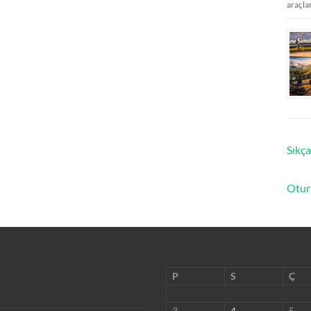
araçla
Sıkça
Otur
P
S
Ç
3
4
5