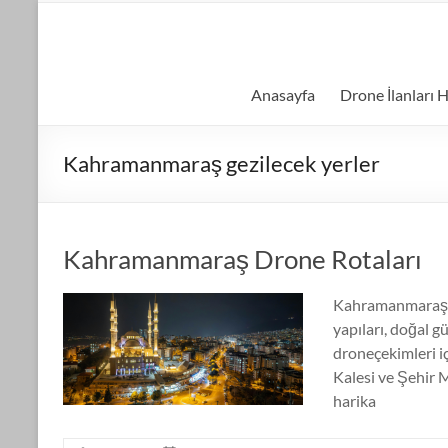
Skip
to
kiralıkdrone.com
content
Kolay
Anasayfa
Drone İlanları H
ve
Hızlı
Drone
Kahramanmaraş gezilecek yerler
Kiralama
–
Ücretsiz
İlan
Kahramanmaraş Drone Rotaları
Verin!
Kahramanmaraş D
yapıları, doğal 
droneçekimleri i
Kalesi ve Şehir 
harika