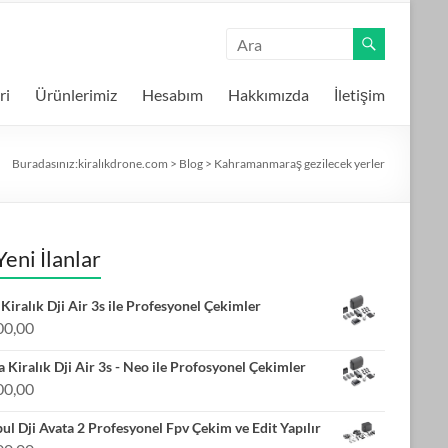
ri
Ürünlerimiz
Hesabım
Hakkımızda
İletişim
Buradasınız:
kiralıkdrone.com
>
Blog
>
Kahramanmaraş gezilecek yerler
Yeni İlanlar
Kiralık Dji Air 3s ile Profesyonel Çekimler
00,00
 Kiralık Dji Air 3s - Neo ile Profosyonel Çekimler
00,00
bul Dji Avata 2 Profesyonel Fpv Çekim ve Edit Yapılır