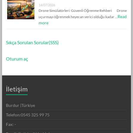
14/07/2026
Drone Simülatörleri: Güvenli Öğrenme Rehberi Drone
Read
uçurmayı öğrenmek heyecan verici olduğu kadar …
more
Sıkça Sorulan Sorular(SSS)
Oturum aç
İletişim
Burdur |Türkiye
Telefon:0545 325 99 75
Fax: -