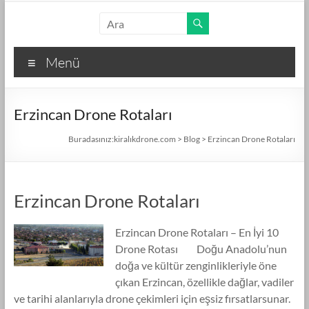
Skip
kiralıkdrone.com
to
content
Kolay
Menü
ve
Hızlı
Drone
Erzincan Drone Rotaları
Kiralama
–
Buradasınız:
kiralıkdrone.com
>
Blog
>
Erzincan Drone Rotaları
Ücretsiz
İlan
Verin!
Erzincan Drone Rotaları
Erzincan Drone Rotaları – En İyi 10
Drone Rotası Doğu Anadolu’nun
doğa ve kültür zenginlikleriyle öne
çıkan Erzincan, özellikle dağlar, vadiler
ve tarihi alanlarıyla drone çekimleri için eşsiz fırsatlarsunar.