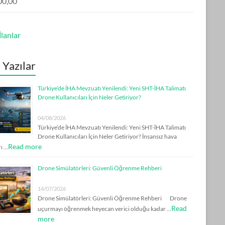
00,00
lanlar
 Yazılar
Türkiye’de İHA Mevzuatı Yenilendi: Yeni SHT-İHA Talimatı
Drone Kullanıcıları İçin Neler Getiriyor?
04/08/2026
Türkiye’de İHA Mevzuatı Yenilendi: Yeni SHT-İHA Talimatı
Drone Kullanıcıları İçin Neler Getiriyor? İnsansız hava
Read more
rı …
Drone Simülatörleri: Güvenli Öğrenme Rehberi
14/07/2026
Drone Simülatörleri: Güvenli Öğrenme Rehberi Drone
Read
uçurmayı öğrenmek heyecan verici olduğu kadar …
more