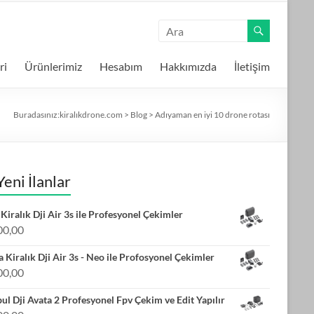
ri
Ürünlerimiz
Hesabım
Hakkımızda
İletişim
Buradasınız:
kiralıkdrone.com
>
Blog
>
Adıyaman en iyi 10 drone rotası
Yeni İlanlar
Kiralık Dji Air 3s ile Profesyonel Çekimler
00,00
 Kiralık Dji Air 3s - Neo ile Profosyonel Çekimler
00,00
bul Dji Avata 2 Profesyonel Fpv Çekim ve Edit Yapılır