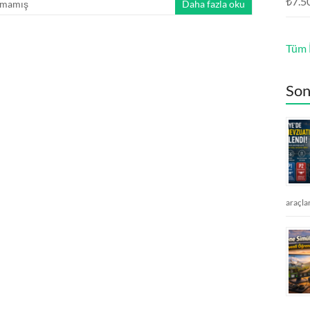
₺
7.5
lmamış
Daha fazla oku
Tüm İ
Son
araçla