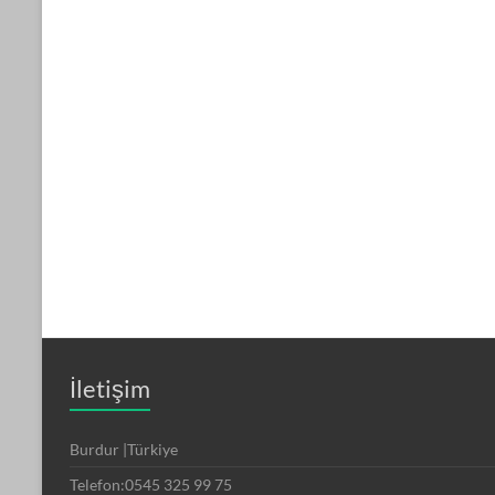
İletişim
Burdur |Türkiye
Telefon:0545 325 99 75