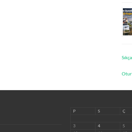
Sıkça
Otur
P
S
Ç
3
4
5