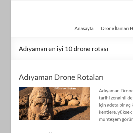
Skip
to
kiralıkdrone.com
content
Kolay
Anasayfa
Drone İlanları H
ve
Hızlı
Drone
Adıyaman en iyi 10 drone rotası
Kiralama
–
Ücretsiz
İlan
Adıyaman Drone Rotaları
Verin!
Adıyaman Drone
tarihi zenginlikl
için adeta bir a
kentlere, yüksek
muhteşem görüntü