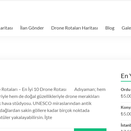
aritası
İlan Gönder
Drone Rotaları Haritası
Blog
Gale
En 
 Rotaları – En İyi 10 Drone Rotası Adıyaman; hem
Ordu 
₺
5.0
eriyle hem de doğal güzellikleriyle drone meraklıları
çık hava stüdyosu. UNESCO miraslarından antik
Konya
 dağlardan sakin göllere kadar birçok noktada
₺
5.0
ler yakalayabilirsin. İşte
İstan