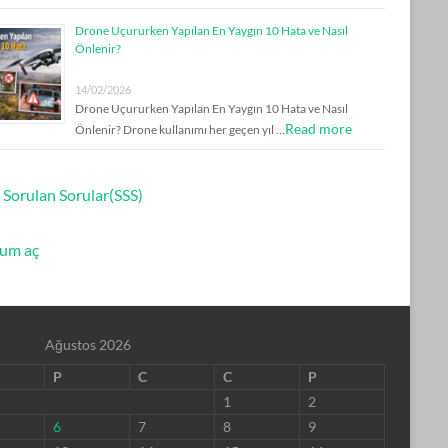
Drone Uçururken Yapılan En Yaygın 10 Hata ve Nasıl
Önlenir?
14/02/2026
Drone Uçururken Yapılan En Yaygın 10 Hata ve Nasıl
Read more
Önlenir? Drone kullanımı her geçen yıl …
 Sorulan Sorular(SSS)
um aç
Ağustos 2026
P
C
C
P
1
2
6
7
8
9