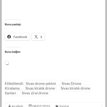
Bunu paylaş:
Facebook
X
Bunu beğen:
Etiketlendi:
Sivas drone çekimi
Sivas Drone
Kiralama
Sivas kiralık drone
Sivas kiralık drone
ilanları
Sivas zirai drone
kiralkdr
08/07/2025
Yazılar