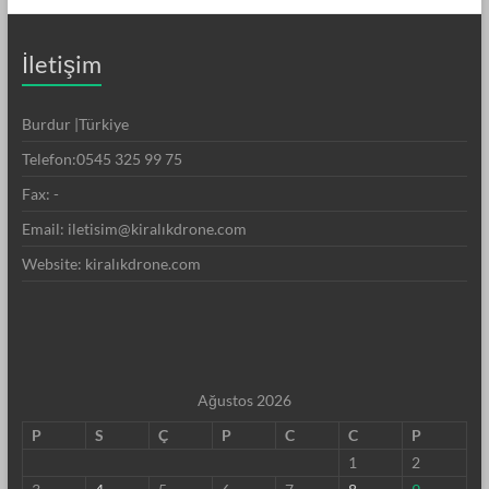
İletişim
Burdur |Türkiye
Telefon:0545 325 99 75
Fax: -
Email: iletisim@kiralıkdrone.com
Website: kiralıkdrone.com
Ağustos 2026
P
S
Ç
P
C
C
P
1
2