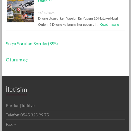
Önlenir?
14/02/2026
Drone Uçururken Yapılan En Yaygın 10 Hata ve Nasıl
Read more
Önlenir? Drone kullanımı her geçen yıl …
Sıkça Sorulan Sorular(SSS)
Oturum aç
İletişim
Burdur |Türkiye
Telefon:0545 325 99 75
Fax: -