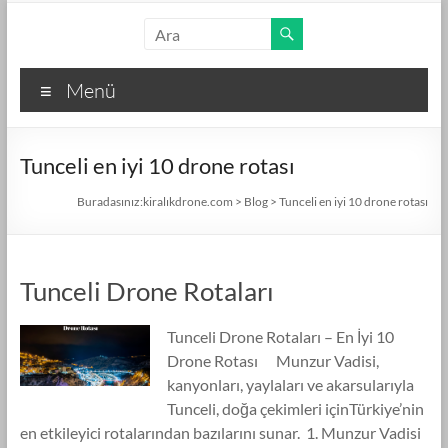
Skip
kiralıkdrone.com
to
content
Kolay
Menü
ve
Hızlı
Drone
Tunceli en iyi 10 drone rotası
Kiralama
–
Buradasınız:
kiralıkdrone.com
>
Blog
>
Tunceli en iyi 10 drone rotası
Ücretsiz
İlan
Verin!
Tunceli Drone Rotaları
Tunceli Drone Rotaları – En İyi 10
Drone Rotası Munzur Vadisi,
kanyonları, yaylaları ve akarsularıyla
Tunceli, doğa çekimleri içinTürkiye’nin
en etkileyici rotalarından bazılarını sunar. 1. Munzur Vadisi