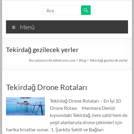
Skip
kiralıkdrone.com
to
content
Kolay
Menü
ve
Hızlı
Drone
Tekirdağ gezilecek yerler
Kiralama
–
Buradasınız:
kiralıkdrone.com
>
Blog
>
Tekirdağ gezilecek yerler
Ücretsiz
İlan
Verin!
Tekirdağ Drone Rotaları
Tekirdağ Drone Rotaları – En İyi 10
Drone Rotası Marmara Denizi
kıyısındaki Tekirdağ, hem sahil hem de
yeşil alanlarıyla drone çekimleri için
harika fırsatlar sunar. 1. Şarköy Sahili ve Bağları