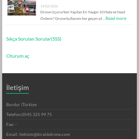
14/02/2026
Drone Uçururken Yapılan En Yaygın 10 Hata ve Nasıl
Read more
Önlenir? Drone kullanımı her geçen yıl …
Sıkça Sorulan Sorular(SSS)
Oturum aç
İletişim
Burdur |Türkiye
Telefon:0545 325 99 75
Fax: -
Email: iletisim@kiralıkdrone.com