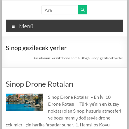
Skip
kiralıkdrone.com
to
content
Kolay
Menü
ve
Hızlı
Drone
Sinop gezilecek yerler
Kiralama
–
Buradasınız:
kiralıkdrone.com
>
Blog
>
Sinop gezilecek yerler
Ücretsiz
İlan
Verin!
Sinop Drone Rotaları
Sinop Drone Rotaları – En İyi 10
Drone Rotası Türkiye’nin en kuzey
noktası olan Sinop, huzurlu atmosferi
ve bozulmamış doğasıyla drone
çekimleri için harika fırsatlar sunar. 1. Hamsilos Koyu