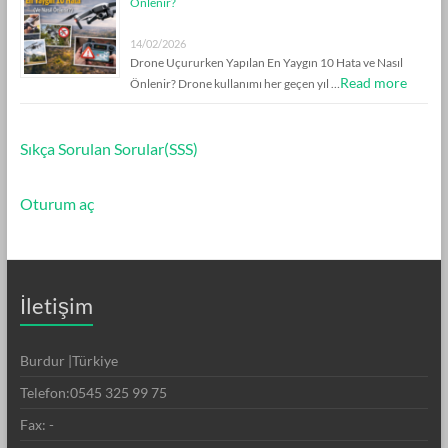
Önlenir?
14/02/2026
Drone Uçururken Yapılan En Yaygın 10 Hata ve Nasıl
Read more
Önlenir? Drone kullanımı her geçen yıl …
Sıkça Sorulan Sorular(SSS)
Oturum aç
İletişim
Burdur |Türkiye
Telefon:0545 325 99 75
Fax: -