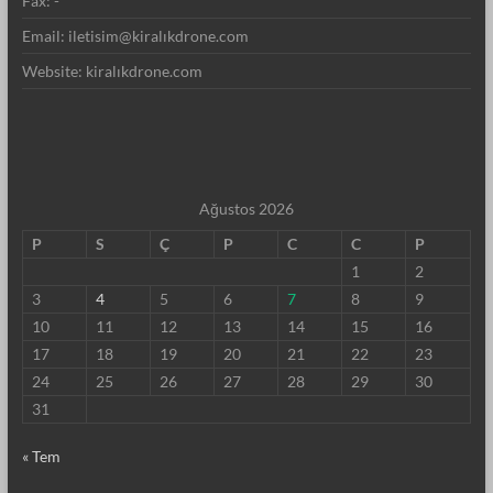
Fax: -
Email: iletisim@kiralıkdrone.com
Website: kiralıkdrone.com
Ağustos 2026
P
S
Ç
P
C
C
P
1
2
3
4
5
6
7
8
9
10
11
12
13
14
15
16
17
18
19
20
21
22
23
24
25
26
27
28
29
30
31
« Tem