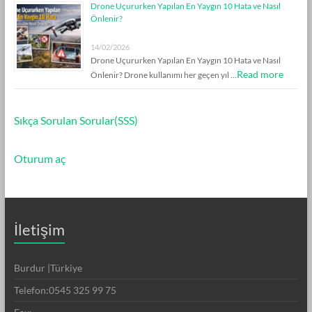
Drone Uçururken Yapılan En Yaygın 10 Hata ve Nasıl
Önlenir?
14/02/2026
Drone Uçururken Yapılan En Yaygın 10 Hata ve Nasıl
Read more
Önlenir? Drone kullanımı her geçen yıl …
Sıkça Sorulan Sorular(SSS)
Oturum aç
İletişim
Burdur |Türkiye
Telefon:0545 325 99 75