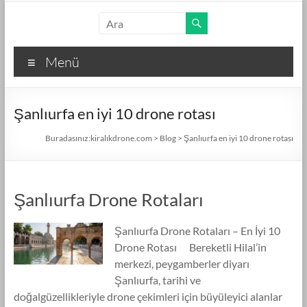
Skip
kiralıkdrone.com
to
content
Kolay
Menü
ve
Hızlı
Drone
Şanlıurfa en iyi 10 drone rotası
Kiralama
–
Buradasınız:
kiralıkdrone.com
>
Blog
>
Şanlıurfa en iyi 10 drone rotası
Ücretsiz
İlan
Verin!
Şanlıurfa Drone Rotaları
Şanlıurfa Drone Rotaları – En İyi 10
Drone Rotası Bereketli Hilal’in
merkezi, peygamberler diyarı
Şanlıurfa, tarihi ve
doğalgüzellikleriyle drone çekimleri için büyüleyici alanlar