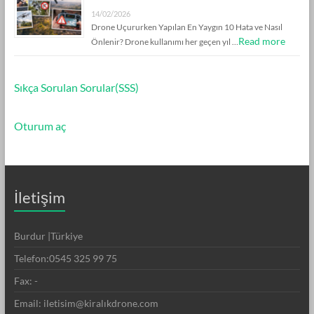
14/02/2026
Drone Uçururken Yapılan En Yaygın 10 Hata ve Nasıl
Read more
Önlenir? Drone kullanımı her geçen yıl …
Sıkça Sorulan Sorular(SSS)
Oturum aç
İletişim
Burdur |Türkiye
Telefon:0545 325 99 75
Fax: -
Email: iletisim@kiralıkdrone.com