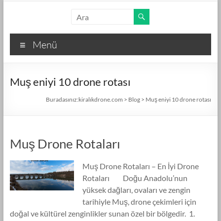
Skip
kiralıkdrone.com
to
content
Kolay
Menü
ve
Hızlı
Drone
Muş eniyi 10 drone rotası
Kiralama
–
Buradasınız:
kiralıkdrone.com
>
Blog
>
Muş eniyi 10 drone rotası
Ücretsiz
İlan
Verin!
Muş Drone Rotaları
Muş Drone Rotaları – En İyi Drone
Rotaları Doğu Anadolu’nun
yüksek dağları, ovaları ve zengin
tarihiyle Muş, drone çekimleri için
doğal ve kültürel zenginlikler sunan özel bir bölgedir. 1.