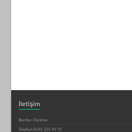
İletişim
Burdur |Türkiye
Telefon:0545 325 99 75