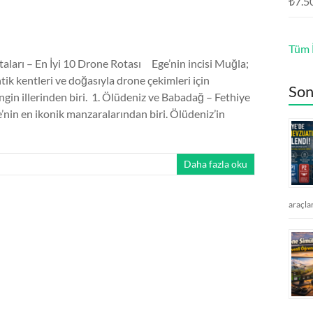
₺
7.5
Tüm İ
ları – En İyi 10 Drone Rotası Ege’nin incisi Muğla;
ntik kentleri ve doğasıyla drone çekimleri için
Son
ngin illerinden biri. 1. Ölüdeniz ve Babadağ – Fethiye
’nin en ikonik manzaralarından biri. Ölüdeniz’in
Daha fazla oku
araçla