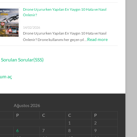
Drone Uçururken Yapılan En Yaygın 10 Hata ve Nasıl
Önlenir?
14/02/2026
Drone Uçururken Yapılan En Yaygın 10 Hata ve Nasıl
Read more
Önlenir? Drone kullanımı her geçen yıl …
 Sorulan Sorular(SSS)
um aç
Ağustos 2026
P
C
C
P
1
2
6
7
8
9