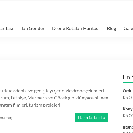
aritası
İlan Gönder
Drone Rotaları Haritası
Blog
Gale
En 
rkuaz denizi ve geniş kıyı şeridiyle drone çekimleri
Ordu 
₺
5.0
Bodrum, Fethiye, Marmaris ve Göcek gibi dünyaca bilinen
nıtım filmleri, turizm projeleri
Konya
₺
5.0
lmamış
Daha fazla oku
İstan