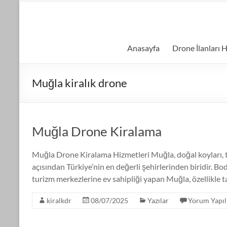
Skip
to
kiralıkdrone.com
content
Kolay
Anasayfa
Drone İlanları H
ve
Hızlı
Drone
Muğla kiralık drone
Kiralama
–
Ücretsiz
İlan
Muğla Drone Kiralama
Verin!
Muğla Drone Kiralama Hizmetleri Muğla, doğal koyları, tu
açısından Türkiye’nin en değerli şehirlerinden biridir. 
turizm merkezlerine ev sahipliği yapan Muğla, özellikle ta
kiralkdr
08/07/2025
Yazılar
Yorum Yapı