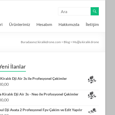
ri
Ürünlerimiz
Hesabım
Hakkımızda
İletişim
Buradasınız:
kiralıkdrone.com
>
Blog
>
Muğla kiralık drone
Yeni İlanlar
Kiralık Dji Air 3s ile Profesyonel Çekimler
00,00
 Kiralık Dji Air 3s - Neo ile Profosyonel Çekimler
00,00
bul Dji Avata 2 Profesyonel Fpv Çekim ve Edit Yapılır