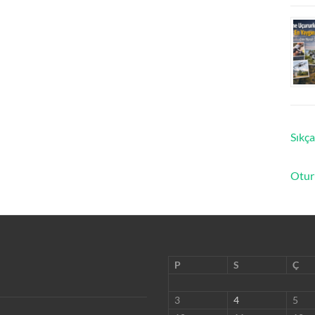
Sıkça
Otur
P
S
Ç
3
4
5