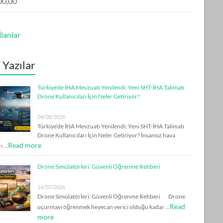
00,00
lanlar
 Yazılar
Türkiye’de İHA Mevzuatı Yenilendi: Yeni SHT-İHA Talimatı
Drone Kullanıcıları İçin Neler Getiriyor?
04/08/2026
Türkiye’de İHA Mevzuatı Yenilendi: Yeni SHT-İHA Talimatı
Drone Kullanıcıları İçin Neler Getiriyor? İnsansız hava
Read more
rı …
Drone Simülatörleri: Güvenli Öğrenme Rehberi
14/07/2026
Drone Simülatörleri: Güvenli Öğrenme Rehberi Drone
Read
uçurmayı öğrenmek heyecan verici olduğu kadar …
more