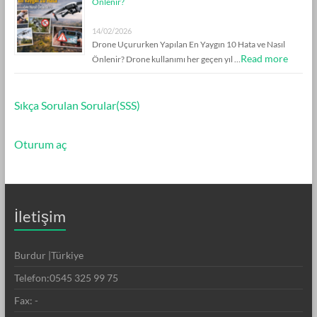
Önlenir?
14/02/2026
Drone Uçururken Yapılan En Yaygın 10 Hata ve Nasıl
Read more
Önlenir? Drone kullanımı her geçen yıl …
Sıkça Sorulan Sorular(SSS)
Oturum aç
İletişim
Burdur |Türkiye
Telefon:0545 325 99 75
Fax: -