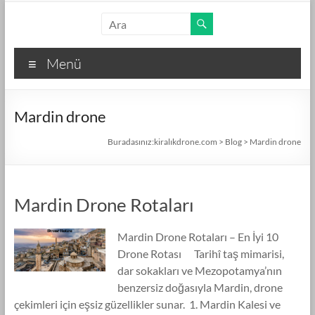
Skip
kiralıkdrone.com
to
content
Kolay
Menü
ve
Hızlı
Drone
Mardin drone
Kiralama
–
Buradasınız:
kiralıkdrone.com
>
Blog
>
Mardin drone
Ücretsiz
İlan
Verin!
Mardin Drone Rotaları
Mardin Drone Rotaları – En İyi 10
Drone Rotası Tarihî taş mimarisi,
dar sokakları ve Mezopotamya’nın
benzersiz doğasıyla Mardin, drone
çekimleri için eşsiz güzellikler sunar. 1. Mardin Kalesi ve