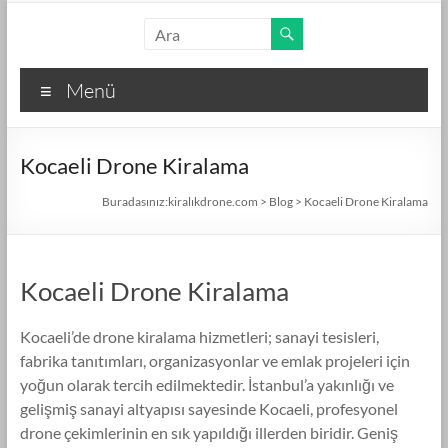
Skip
kiralıkdrone.com
to
content
Kolay
Menü
ve
Hızlı
Drone
Kocaeli Drone Kiralama
Kiralama
–
Buradasınız:
kiralıkdrone.com
>
Blog
>
Kocaeli Drone Kiralama
Ücretsiz
İlan
Verin!
Kocaeli Drone Kiralama
Kocaeli’de drone kiralama hizmetleri; sanayi tesisleri,
fabrika tanıtımları, organizasyonlar ve emlak projeleri için
yoğun olarak tercih edilmektedir. İstanbul’a yakınlığı ve
gelişmiş sanayi altyapısı sayesinde Kocaeli, profesyonel
drone çekimlerinin en sık yapıldığı illerden biridir. Geniş