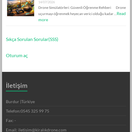
14/07/2026
Drone Simülatörleri: Güvenli Öğrenme Rehberi Drone
Read
uçurmayı öğrenmek heyecan verici olduğu kadar …
more
Sıkça Sorulan Sorular(SSS)
Oturum aç
İletişim
Burdur |Türkiye
Telefon:0545 325 99 75
Fax: -
Email: iletisim@kiralıkdrone.com