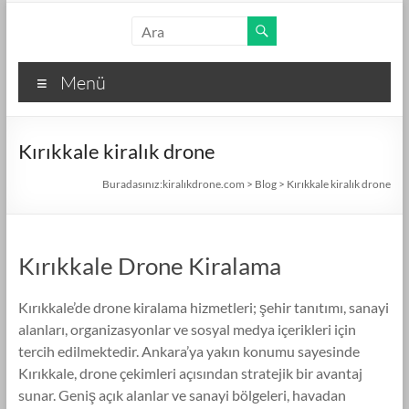
Skip
kiralıkdrone.com
to
content
Kolay
Menü
ve
Hızlı
Drone
Kırıkkale kiralık drone
Kiralama
–
Buradasınız:
kiralıkdrone.com
>
Blog
>
Kırıkkale kiralık drone
Ücretsiz
İlan
Verin!
Kırıkkale Drone Kiralama
Kırıkkale’de drone kiralama hizmetleri; şehir tanıtımı, sanayi
alanları, organizasyonlar ve sosyal medya içerikleri için
tercih edilmektedir. Ankara’ya yakın konumu sayesinde
Kırıkkale, drone çekimleri açısından stratejik bir avantaj
sunar. Geniş açık alanlar ve sanayi bölgeleri, havadan