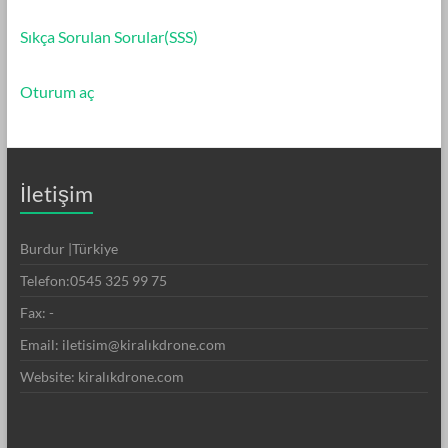
Sıkça Sorulan Sorular(SSS)
Oturum aç
İletişim
Burdur |Türkiye
Telefon:0545 325 99 75
Fax: -
Email: iletisim@kiralıkdrone.com
Website: kiralıkdrone.com