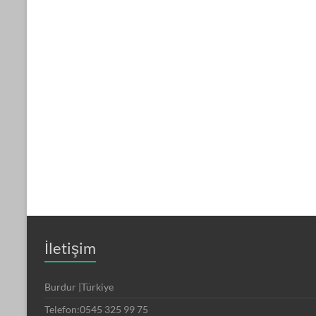
İletişim
Burdur |Türkiye
Telefon:0545 325 99 75