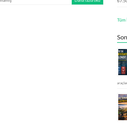
lmamış
Daha fazla oku
₺
7.5
Tüm İ
Son
araçla