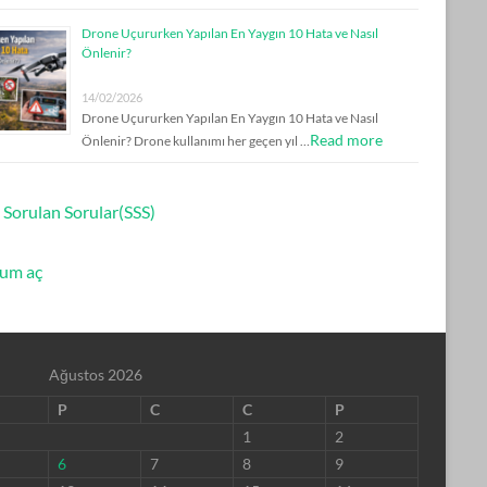
Drone Uçururken Yapılan En Yaygın 10 Hata ve Nasıl
Önlenir?
14/02/2026
Drone Uçururken Yapılan En Yaygın 10 Hata ve Nasıl
Read more
Önlenir? Drone kullanımı her geçen yıl …
 Sorulan Sorular(SSS)
um aç
Ağustos 2026
P
C
C
P
1
2
6
7
8
9