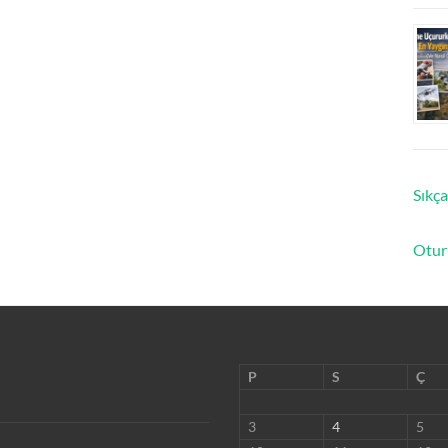
Sıkça
Otur
P
S
Ç
3
4
5