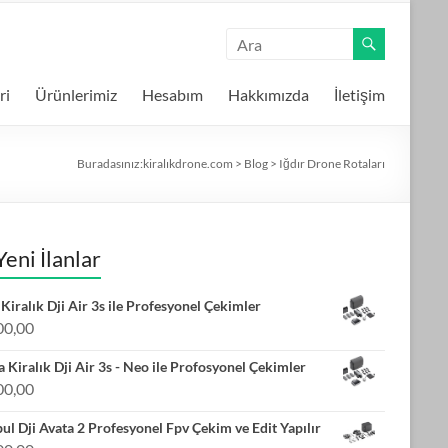
ri
Ürünlerimiz
Hesabım
Hakkımızda
İletişim
Buradasınız:
kiralıkdrone.com
>
Blog
>
Iğdır Drone Rotaları
Yeni İlanlar
Kiralık Dji Air 3s ile Profesyonel Çekimler
00,00
 Kiralık Dji Air 3s - Neo ile Profosyonel Çekimler
00,00
bul Dji Avata 2 Profesyonel Fpv Çekim ve Edit Yapılır