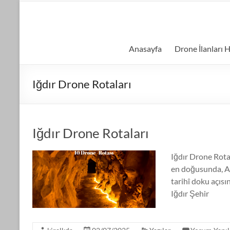
Skip
to
kiralıkdrone.com
content
Kolay
Anasayfa
Drone İlanları H
ve
Hızlı
Drone
Iğdır Drone Rotaları
Kiralama
–
Ücretsiz
İlan
Iğdır Drone Rotaları
Verin!
Iğdır Drone Rot
en doğusunda, Ağ
tarihî doku açısı
Iğdır Şehir