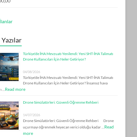
00,00
lanlar
 Yazılar
Türkiye’de İHA Mevzuatı Yenilendi: Yeni SHT-İHA Talimatı
Drone Kullanıcıları İçin Neler Getiriyor?
04/08/2026
Türkiye’de İHA Mevzuatı Yenilendi: Yeni SHT-İHA Talimatı
Drone Kullanıcıları İçin Neler Getiriyor? İnsansız hava
Read more
rı …
Drone Simülatörleri: Güvenli Öğrenme Rehberi
14/07/2026
Drone Simülatörleri: Güvenli Öğrenme Rehberi Drone
Read
uçurmayı öğrenmek heyecan verici olduğu kadar …
more