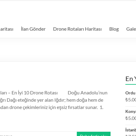
aritası
İlan Gönder
Drone Rotaları Haritası
Blog
Gale
En 
aları – En İyi 10 Drone Rotası Doğu Anadolu’nun
Ordu 
₺
5.0
rı Dağı eteğinde yer alan Iğdır; hem doğa hem de
ndan drone çekimleriniz için eşsiz fırsatlar sunar. 1.
Konya
₺
5.0
İstan