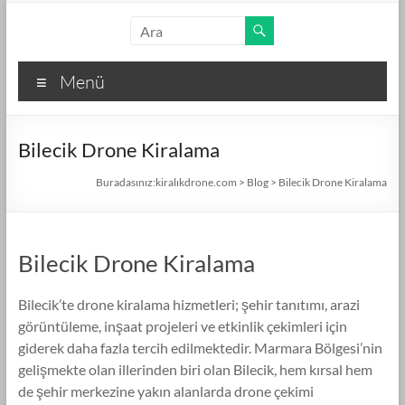
Skip
kiralıkdrone.com
to
content
Kolay
Menü
ve
Hızlı
Drone
Bilecik Drone Kiralama
Kiralama
–
Buradasınız:
kiralıkdrone.com
>
Blog
>
Bilecik Drone Kiralama
Ücretsiz
İlan
Verin!
Bilecik Drone Kiralama
Bilecik’te drone kiralama hizmetleri; şehir tanıtımı, arazi
görüntüleme, inşaat projeleri ve etkinlik çekimleri için
giderek daha fazla tercih edilmektedir. Marmara Bölgesi’nin
gelişmekte olan illerinden biri olan Bilecik, hem kırsal hem
de şehir merkezine yakın alanlarda drone çekimi