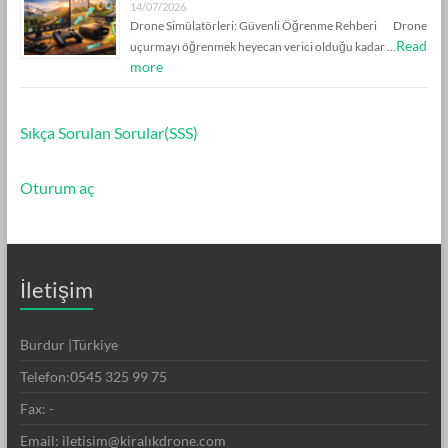
14/07/2026
Drone Simülatörleri: Güvenli Öğrenme Rehberi Drone
Read
uçurmayı öğrenmek heyecan verici olduğu kadar …
more
Sıkça Sorulan Sorular(SSS)
Oturum aç
İletişim
Burdur |Türkiye
Telefon:0545 325 99 75
Fax: -
Email: iletisim@kiralıkdrone.com