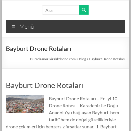
Skip
kiralıkdrone.com
to
content
Kolay
Menü
ve
Hızlı
Drone
Bayburt Drone Rotaları
Kiralama
–
Buradasınız:
kiralıkdrone.com
>
Blog
>
Bayburt Drone Rotaları
Ücretsiz
İlan
Verin!
Bayburt Drone Rotaları
Bayburt Drone Rotaları – En İyi 10
Drone Rotası Karadeniz ile Doğu
Anadolu’yu bağlayan Bayburt, hem
tarihî hem de doğal güzellikleriyle
drone çekimleri için benzersiz fırsatlar sunar. 1. Bayburt