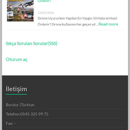
Önlenir?
14/02/2026
Drone Uçururken Yapılan En Yaygın 10 Hata ve Nasıl
Read more
Önlenir? Drone kullanımı her geçen yıl …
Sıkça Sorulan Sorular(SSS)
Oturum aç
İletişim
Burdur |Türkiye
Telefon:0545 325 99 75
Fax: -