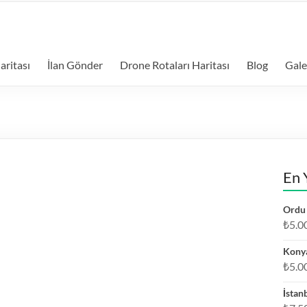
aritası
İlan Gönder
Drone Rotaları Haritası
Blog
Gale
En 
Ordu 
₺
5.0
Konya
₺
5.0
İstan