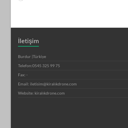
İletişim
Burdur |Türkiye
Telefon:0545 325 99 75
Fax: -
Email: iletisim@kiralıkdrone.com
Website: kiralıkdrone.com