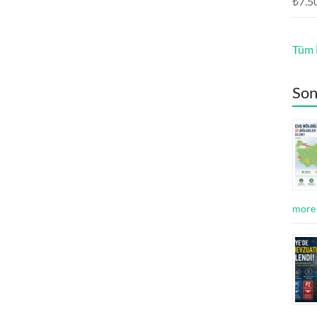
₺
7.5
Tüm İ
Son
more